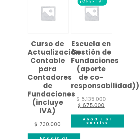
¡OFERTA!
Curso de
Escuela en
Actualización
Gestión de
Contable
Fundaciones
para
(aporte
Contadores
de co-
de
responsabilidad)
Fundaciones
$
5.135.000
(incluye
$
675.000
IVA)
Añadir al
carrito
$
730.000
Añadir al