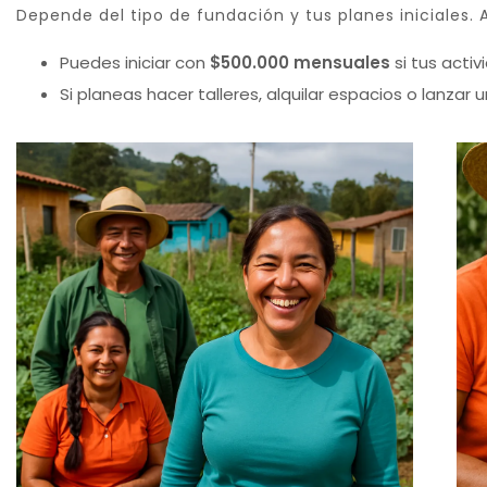
Depende del tipo de fundación y tus planes iniciales. 
Puedes iniciar con
$500.000 mensuales
si tus activ
Si planeas hacer talleres, alquilar espacios o lanzar