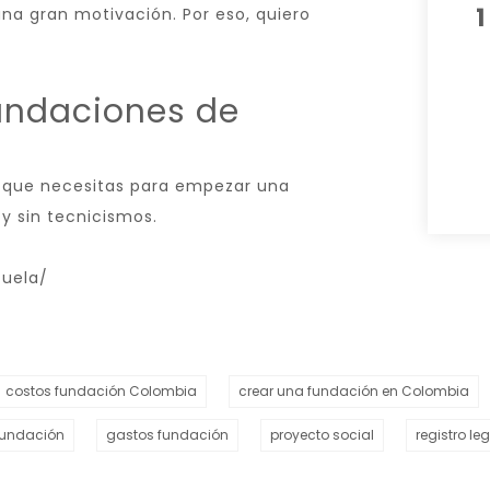
1
una gran motivación. Por eso, quiero
Fundaciones de
 que necesitas para empezar una
y sin tecnicismos.
cuela/
costos fundación Colombia
crear una fundación en Colombia
 fundación
gastos fundación
proyecto social
registro le