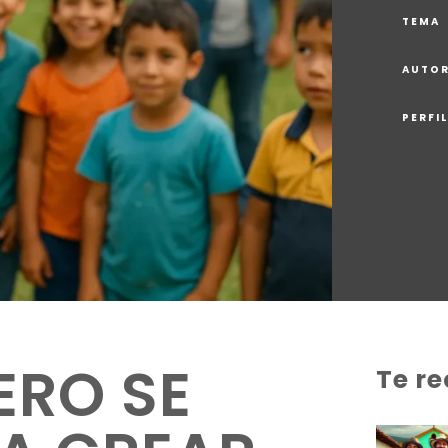
TEMA
AUTO
PERFI
ERO SE
Te r